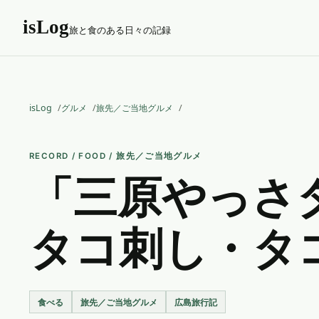
isLog
旅と食のある日々の記録
isLog
グルメ
旅先／ご当地グルメ
RECORD / FOOD / 旅先／ご当地グルメ
「三原やっさ
タコ刺し・タ
食べる
旅先／ご当地グルメ
広島旅行記