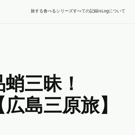
旅する
食べる
シリーズ
すべての記録
isLogについて
品蛸三昧！
【広島三原旅】