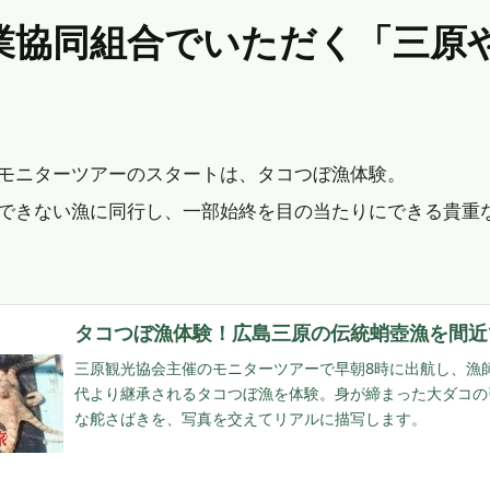
モニターツアーのスタートは、タコつぼ漁体験。
できない漁に同行し、一部始終を目の当たりにできる貴重
タコつぼ漁体験！広島三原の伝統蛸壺漁を間近
三原観光協会主催のモニターツアーで早朝8時に出航し、漁
代より継承されるタコつぼ漁を体験。身が締まった大ダコの
な舵さばきを、写真を交えてリアルに描写します。