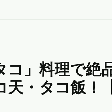
タコ」料理で絶
コ天・タコ飯！