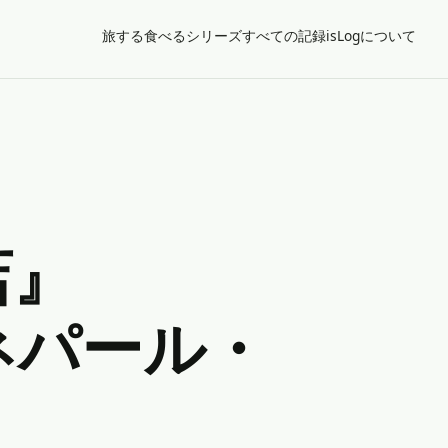
旅する
食べる
シリーズ
すべての記録
isLogについて
店』
ネパール・