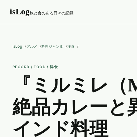
isLog
旅と食のある日々の記録
isLog
グルメ
料理ジャンル
洋食
RECORD / FOOD / 洋食
『ミルミレ（Mi
絶品カレーと
インド料理