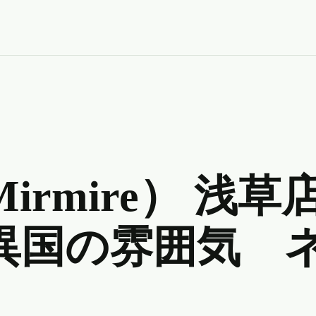
rmire） 浅草
異国の雰囲気 