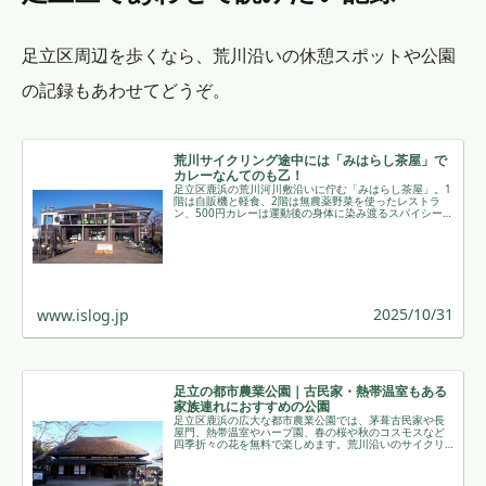
足立区周辺を歩くなら、荒川沿いの休憩スポットや公園
の記録もあわせてどうぞ。
荒川サイクリング途中には「みはらし茶屋」で
カレーなんてのも乙！
足立区鹿浜の荒川河川敷沿いに佇む「みはらし茶屋」。1
階は自販機と軽食、2階は無農薬野菜を使ったレストラ
ン、500円カレーは運動後の身体に染み渡るスパイシーさ
が魅力です。 ￼
2025/10/31
www.islog.jp
足立の都市農業公園｜古民家・熱帯温室もある
家族連れにおすすめの公園
足立区鹿浜の広大な都市農業公園では、茅葺古民家や長
屋門、熱帯温室やハーブ園、春の桜や秋のコスモスなど
四季折々の花を無料で楽しめます。荒川沿いのサイクリ
ング途中や家族ピクニックにも最適です。 ￼