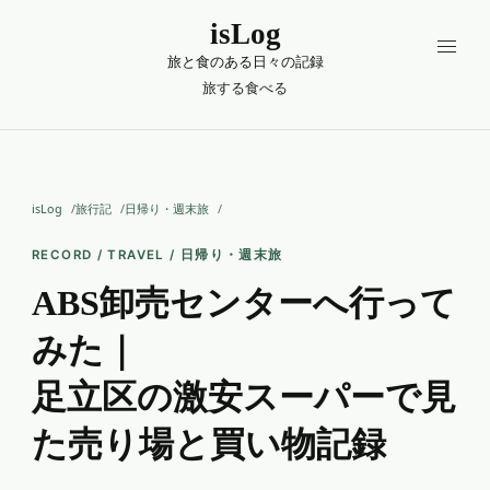
isLog
旅と食のある日々の記録
旅する
食べる
isLog
旅行記
日帰り・週末旅
RECORD / TRAVEL / 日帰り・週末旅
ABS卸売センターへ行って
みた｜
足立区の激安スーパーで見
た売り場と買い物記録