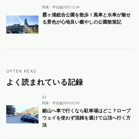
関東・甲信越
2025.12.04
霞ヶ浦総合公園を散歩！風車と水車が魅せ
る景色が心地良い癒やしの公園散策記
OFTEN READ
よく読まれている記録
関東・甲信越
2019.02.03
鋸山へ車で行くなら駐車場はどこ？ロープ
ウェイを使わず混雑を避けて山頂へ行く方
法