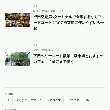
関東・甲信越
2016.10.27
成田空港第3ターミナルで食事するならフ
ードコート！LCC搭乗前に使いやすい店一
覧
東海・北陸
2015.08.30
下田ペリーロード散策！駐車場とおすすめ
カフェ、了仙寺まで歩く
SHARE
X
はてなブックマーク
Facebook
Pinterest
LINE
FOLLOW