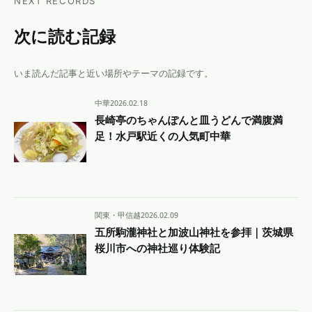
NEXT RECORDS
次に読む記録
いま読んだ記事と近い場所やテーマの記録です。
中華
2026.02.18
長崎亭のちゃんぽんと皿うどんで満腹満
足！水戸駅近くの人気町中華
関東・甲信越
2026.02.09
五所駒瀧神社と加波山神社を参拝｜茨城県
桜川市への神社巡り体験記