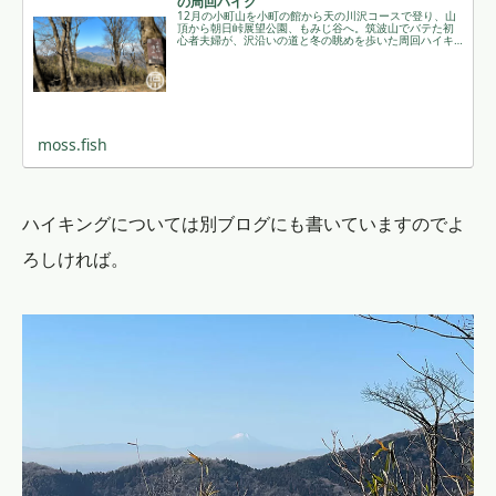
の周回ハイク
12月の小町山を小町の館から天の川沢コースで登り、山
頂から朝日峠展望公園、もみじ谷へ。筑波山でバテた初
心者夫婦が、沢沿いの道と冬の眺めを歩いた周回ハイキ
ング記録です。
moss.fish
ハイキングについては別ブログにも書いていますのでよ
ろしければ。