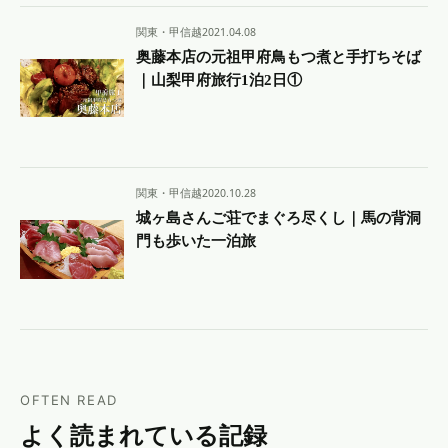
関東・甲信越
2021.04.08
奥藤本店の元祖甲府鳥もつ煮と手打ちそば
｜山梨甲府旅行1泊2日①
関東・甲信越
2020.10.28
城ヶ島さんご荘でまぐろ尽くし｜馬の背洞
門も歩いた一泊旅
OFTEN READ
よく読まれている記録