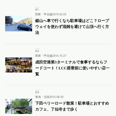
関東・甲信越
2019.02.03
鋸山へ車で行くなら駐車場はどこ？ロープ
ウェイを使わず混雑を避けて山頂へ行く方
法
関東・甲信越
2016.10.27
成田空港第3ターミナルで食事するならフ
ードコート！LCC搭乗前に使いやすい店一
覧
東海・北陸
2015.08.30
下田ペリーロード散策！駐車場とおすすめ
カフェ、了仙寺まで歩く