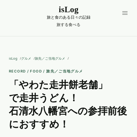
isLog
旅と食のある日々の記録
旅する
食べる
isLog
グルメ
旅先／ご当地グルメ
RECORD / FOOD / 旅先／ご当地グルメ
「やわた走井餅老舗」
で走井うどん！
石清水八幡宮への参拝前後
におすすめ！