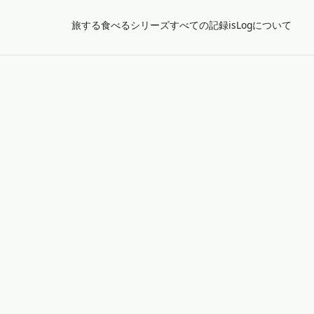
旅する
食べる
シリーズ
すべての記録
isLogについて