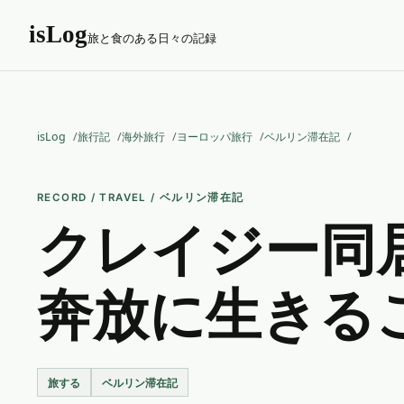
isLog
旅と食のある日々の記録
isLog
旅行記
海外旅行
ヨーロッパ旅行
ベルリン滞在記
RECORD / TRAVEL / ベルリン滞在記
クレイジー同
奔放に生きる
旅する
ベルリン滞在記