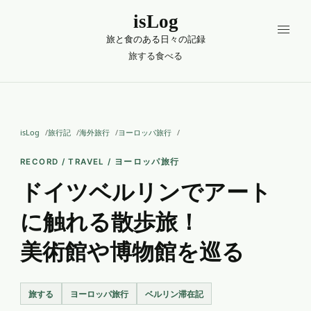
isLog
旅と食のある日々の記録
旅する
食べる
isLog
旅行記
海外旅行
ヨーロッパ旅行
RECORD / TRAVEL / ヨーロッパ旅行
ドイツベルリンでアート
に触れる散歩旅！
美術館や博物館を巡る
旅する
ヨーロッパ旅行
ベルリン滞在記