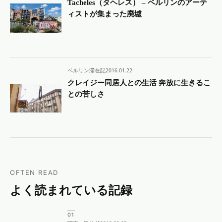
Tacheles（タヘレス） – ベルリンのアーテ
ィストが集まった廃墟
ベルリン滞在記
2016.01.22
クレイジー同居人との生活 奔放に生きるこ
との苦しさ
OFTEN READ
よく読まれている記録