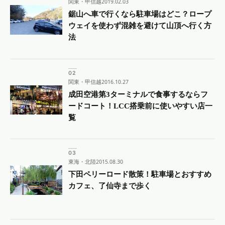
関東・甲信越
2019.02.03
鋸山へ車で行くなら駐車場はどこ？ロープ
ウェイを使わず混雑を避けて山頂へ行く方
法
関東・甲信越
2016.10.27
成田空港第3ターミナルで食事するならフ
ードコート！LCC搭乗前に使いやすい店一
覧
東海・北陸
2015.08.30
下田ペリーロード散策！駐車場とおすすめ
カフェ、了仙寺まで歩く