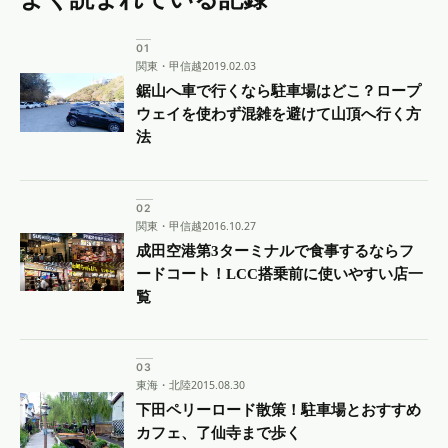
関東・甲信越
2019.02.03
鋸山へ車で行くなら駐車場はどこ？ロープ
ウェイを使わず混雑を避けて山頂へ行く方
法
関東・甲信越
2016.10.27
成田空港第3ターミナルで食事するならフ
ードコート！LCC搭乗前に使いやすい店一
覧
東海・北陸
2015.08.30
下田ペリーロード散策！駐車場とおすすめ
カフェ、了仙寺まで歩く