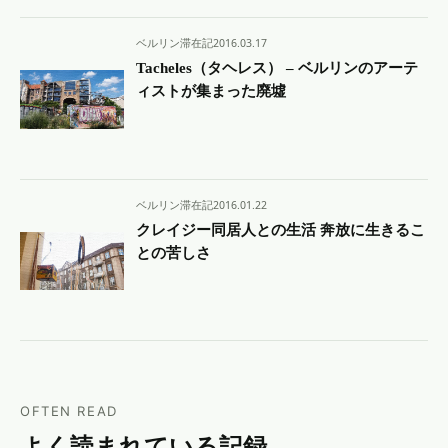
ベルリン滞在記
2016.03.17
Tacheles（タヘレス） – ベルリンのアーテ
ィストが集まった廃墟
ベルリン滞在記
2016.01.22
クレイジー同居人との生活 奔放に生きるこ
との苦しさ
OFTEN READ
よく読まれている記録