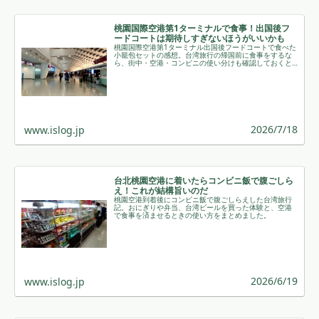
桃園国際空港第1ターミナルで食事！出国後フ
ードコートは期待しすぎないほうがいいかも
桃園国際空港第1ターミナル出国後フードコートで食べた
小籠包セットの感想。台湾旅行の帰国前に食事をするな
ら、街中・空港・コンビニの使い分けも確認しておくと
安心です。
2026/7/18
www.islog.jp
台北桃園空港に着いたらコンビニ飯で腹ごしら
え！これが結構旨いのだ
桃園空港到着後にコンビニ飯で腹ごしらえした台湾旅行
記。おにぎりや弁当、台湾ビールを買った体験と、空港
で食事を済ませるときの使い方をまとめました。
2026/6/19
www.islog.jp