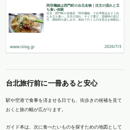
阿宗麺線は西門町の台北名物｜注文の流れと立
ち食い体験
台北・西門町の名物店「阿宗麺線」で台湾煮込みそうめ
んを立ち食い。注文の流れ、サイズ選び、混雑時の並び
方、調味料の楽しみ方、初めて行く人の注意点を体験記
でまとめました。
2026/7/3
www.islog.jp
台北旅行前に一冊あると安心
駅や空港で食事を済ませる日でも、街歩きの候補を見て
おくと旅の幅が広がります。
ガイド本は、次に食べたいものを探すための地図として