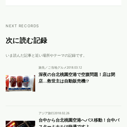
NEXT RECORDS
次に読む記録
いま読んだ記事と近い場所やテーマの記録です。
旅先／ご当地グルメ
2018.03.12
深夜の台北桃園空港で空腹問題！店は閉
店…救世主は自動販売機!?
アジア旅行
2018.02.26
台中から台北桃園空港へバス移動！台中バ
スターミナルは快適ですよ