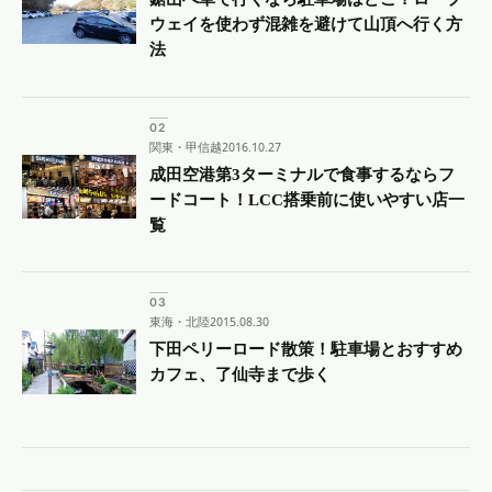
ウェイを使わず混雑を避けて山頂へ行く方
法
関東・甲信越
2016.10.27
成田空港第3ターミナルで食事するならフ
ードコート！LCC搭乗前に使いやすい店一
覧
東海・北陸
2015.08.30
下田ペリーロード散策！駐車場とおすすめ
カフェ、了仙寺まで歩く