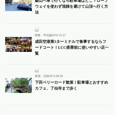
鋸山へ車で行くなら駐車場はどこ？ロープ
ウェイを使わず混雑を避けて山頂へ行く方
法
関東・甲信越
2016.10.27
成田空港第3ターミナルで食事するならフ
ードコート！LCC搭乗前に使いやすい店一
覧
東海・北陸
2015.08.30
下田ペリーロード散策！駐車場とおすすめ
カフェ、了仙寺まで歩く