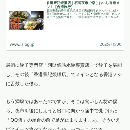
香港豊記焼臘店｜石牌夜市で楽しおいし香港メ
シ！【台湾旅行】
石牌夜市の香港豊記焼臘店で黒胡椒牛肉あんかけご飯と
葱油鶏飯のわんぱくプレートを80〜90元で堪能。セルフ
スープも無料で味わい、漢字筆談で注文するローカル夜
市体験です。
2025/10/30
www.islog.jp
最初に餃子専門店「阿財鍋貼水餃專賣店」で餃子を堪能
し、その後「香港豊記焼臘店」でメインとなる香港メシ
に舌鼓した僕ら。
もう満腹ではあったのですが、そこは食いしん坊の僕
ら、夜市を後にしようと出口に向かう途中で見つけた
「QQ蛋」の屋台の前で足が止まります。あ、そういえ
ばスイーツ食べてなかったね、っつーことでw