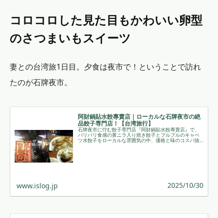
コロコロした見た目もかわいい卵型
のさつまいもスイーツ
妻との台湾旅1日目。夕食は夜市で！ということで訪れ
たのが石牌夜市。
阿財鍋貼水餃專賣店｜ローカルな石牌夜市の絶
品餃子専門店！【台湾旅行】
石牌夜市に佇む餃子専門店『阿財鍋貼水餃專賣店』で、
パリパリ食感の黄ニラ入り焼き餃子とプルプルのキャベ
ツ水餃子をローカルな雰囲気の中、価格と味のコスパ抜
群で堪能した体験記です。 ￼
2025/10/30
www.islog.jp