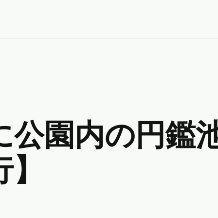
に公園内の円鑑
行】