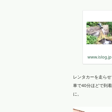
www.islog.jp
レンタカーを走らせ
車で40分ほどで到
に。