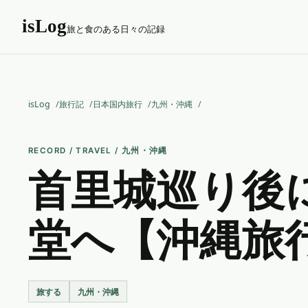
isLog
旅と食のある日々の記録
isLog
旅行記
日本国内旅行
九州・沖縄
RECORD / TRAVEL / 九州・沖縄
首里城巡り後
堂へ【沖縄旅
旅する
九州・沖縄