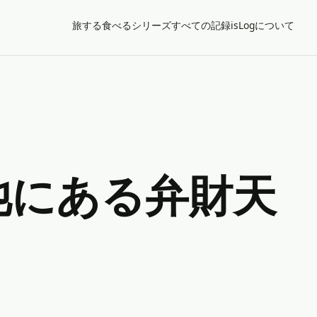
旅する
食べる
シリーズ
すべての記録
isLogについて
池にある弁財天