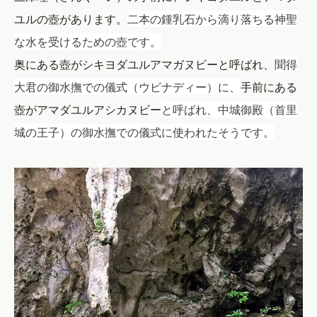
二本の鍾乳石から滴り落ちる神聖
ユルの壺があります。
な水を受けるための壺です。
聞得
奥にある壺がシキヨダユルアマガヌビーと呼ばれ、
大君の
御水撫での儀式
（ウビナディー）に、
手前にある
と呼ばれ、
中城御殿（
首里
壺がアマダユルアシカヌビー
城の王子）
の
御水撫での儀式に使われたそうです。