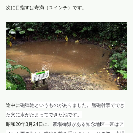
次に目指すは寄満（ユインチ）です。
砲弾池というものがありました。艦砲射撃ででき
途中に
た穴に水がたまってできた池です。
斎場御嶽がある知念地区一帯はア
昭和20年3月24日に、