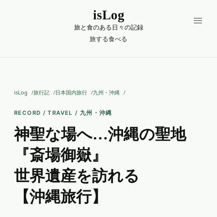
isLog
旅と食のある日々の記録
旅する
食べる
isLog
旅行記
日本国内旅行
九州・沖縄
RECORD / TRAVEL / 九州・沖縄
神聖な場へ…沖縄の聖地
『斎場御嶽』
世界遺産を訪れる
【沖縄旅行】