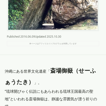
Published
2016.06.09
Updated
2025.10.30
本ページはアフィリエイトプログラムを利用しています
斎場御嶽（せーふ
沖縄にある世界文化遺産「
ぁうたき）
」。
“琉球開びゃく伝説にもあらわれる琉球王国最高の聖
地”といわれる斎場御嶽は、静謐な雰囲気が漂う祈りの