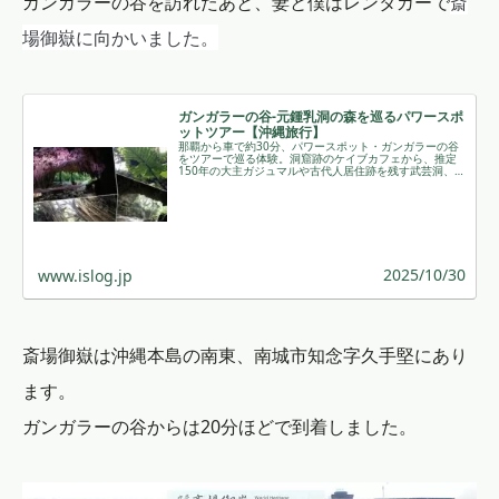
斎
ガンガラーの谷を訪れたあと、妻と僕はレンタカーで
場御嶽に向かいました。
ガンガラーの谷-元鍾乳洞の森を巡るパワースポ
ットツアー【沖縄旅行】
那覇から車で約30分、パワースポット・ガンガラーの谷
をツアーで巡る体験。洞窟跡のケイブカフェから、推定
150年の大主ガジュマルや古代人居住跡を残す武芸洞、種
之子御嶽まで、雨音と緑の息吹に包まれる神秘の森歩き
を楽しめます。 ￼
2025/10/30
www.islog.jp
斎場御嶽は沖縄本島の南東、南城市知念字久手堅にあり
ます。
ガンガラーの谷からは20分ほどで到着しました。