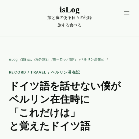
isLog
旅と食のある日々の記録
旅する
食べる
isLog
旅行記
海外旅行
ヨーロッパ旅行
ベルリン滞在記
RECORD / TRAVEL / ベルリン滞在記
ドイツ語を話せない僕が
ベルリン在住時に
「これだけは」
と覚えたドイツ語