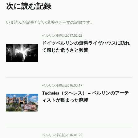
次に読む記録
いま読んだ記事と近い場所やテーマの記録です。
ベルリン滞在記
2017.02.03
ドイツベルリンの無料ライヴハウスに訪れ
て感じた危うさと興奮
ベルリン滞在記
2016.03.17
Tacheles（タヘレス） – ベルリンのアーテ
ィストが集まった廃墟
ベルリン滞在記
2016.01.22