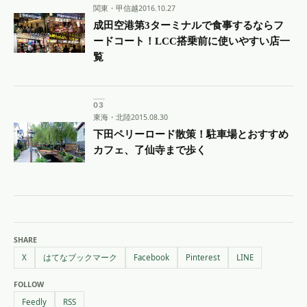
関東・甲信越
2016.10.27
成田空港第3ターミナルで食事するならフ
ードコート！LCC搭乗前に使いやすい店一
覧
東海・北陸
2015.08.30
下田ペリーロード散策！駐車場とおすすめ
カフェ、了仙寺まで歩く
SHARE
X
はてなブックマーク
Facebook
Pinterest
LINE
FOLLOW
Feedly
RSS