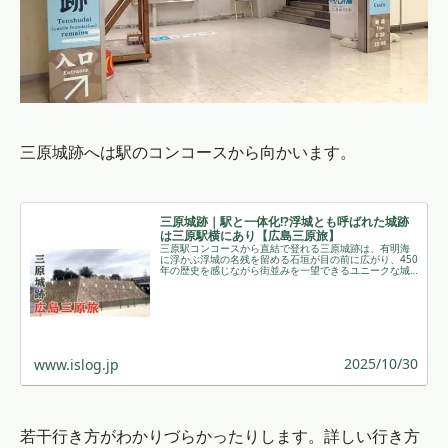
三原城跡へは駅のコンコースから向かいます。
三原城跡｜駅と一体化!?浮城とも呼ばれた城跡
は三原駅横にあり【広島三原旅】
三原駅コンコースから直結で登れる三原城跡は、有明海
に浮かぶ浮城の名残を留める石垣が目の前に広がり、450
年の歴史を感じながら街並みを一望できるユニークな城
跡です。 ￼
2025/10/30
www.islog.jp
若干行き方がわかりづらかったりします。詳しい行き方