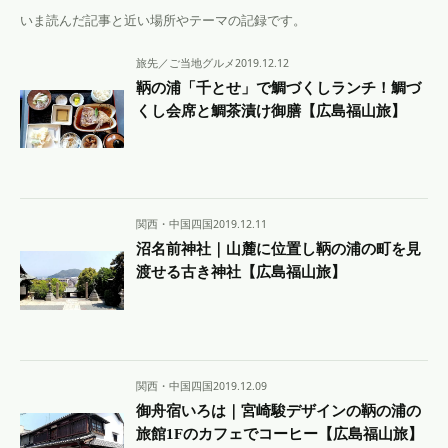
いま読んだ記事と近い場所やテーマの記録です。
旅先／ご当地グルメ
2019.12.12
鞆の浦「千とせ」で鯛づくしランチ！鯛づ
くし会席と鯛茶漬け御膳【広島福山旅】
関西・中国四国
2019.12.11
沼名前神社｜山麓に位置し鞆の浦の町を見
渡せる古き神社【広島福山旅】
関西・中国四国
2019.12.09
御舟宿いろは｜宮崎駿デザインの鞆の浦の
旅館1Fのカフェでコーヒー【広島福山旅】