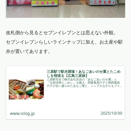
改札側から見るとセブンイレブンとは思えない外観。
セブンイレブンらしいラインナップに加え、お土産や駅
弁が置いてあります。
三原駅で駅弁調達！あなごあいのせ重とたこめ
しを頬張る【広島三原旅】
三原駅売店で株式会社浜吉の『あなごあいのせ重』と
『元祖珍辨たこめし』を購入。関東風煮穴子と関西風焼
穴子が合い盛られたあなご重と、シンプルながらもプリ
プリのタコと錦糸卵が彩るたこめしを帰路の新幹線でじ
っくり味わいました。
2025/10/30
www.islog.jp