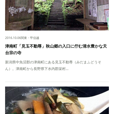
2016.10.06
関東・甲信越
津南町「見玉不動尊」秋山郷の入口に佇む清水豊かな天
台宗の寺
新潟県中魚沼郡の津南町にある見玉不動尊（みだまふどうそ
ん）。津南町から長野県下水内郡栄村…