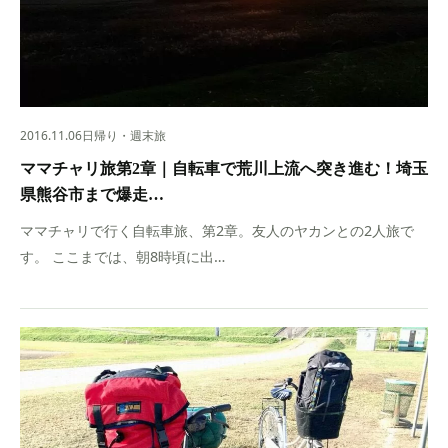
2016.11.06
日帰り・週末旅
ママチャリ旅第2章｜自転車で荒川上流へ突き進む！埼玉
県熊谷市まで爆走…
ママチャリで行く自転車旅、第2章。友人のヤカンとの2人旅で
す。 ここまでは、朝8時頃に出…