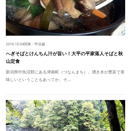
2016.10.04
関東・甲信越
へぎそばとけんちん汁が旨い！大平の平家落人そばと秋
山定食
新潟県中魚沼郡にある津南町（つなんまち）。湧き水が豊富で美
味しいということもあってか、そ…