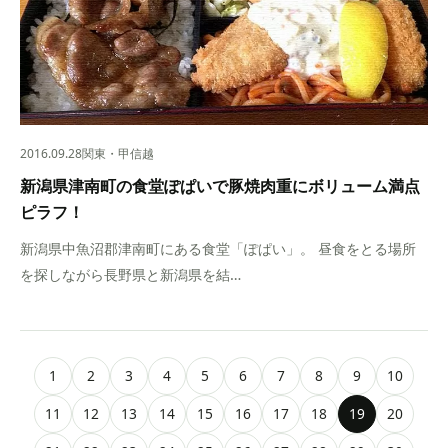
2016.09.28
関東・甲信越
新潟県津南町の食堂ぽぱいで豚焼肉重にボリューム満点
ピラフ！
新潟県中魚沼郡津南町にある食堂「ぽぱい」。 昼食をとる場所
を探しながら長野県と新潟県を結…
1
2
3
4
5
6
7
8
9
10
11
12
13
14
15
16
17
18
19
20