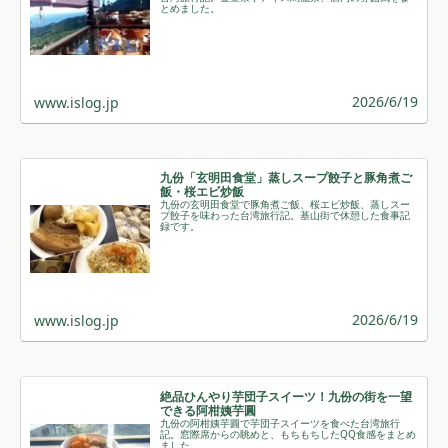
とめました。
2026/6/19
www.islog.jp
九份「玄明田食堂」蒸しスープ餃子と豚角煮ご
飯・桜エビ炒飯
九份の玄明田食堂で豚角煮ご飯、桜エビ炒飯、蒸しスー
プ餃子を味わった台湾旅行記。基山街で休憩した食事記
録です。
2026/6/19
www.islog.jp
絶品ひんやり芋団子スイーツ！九份の街を一望
できる阿柑姨芋圓
九份の阿柑姨芋圓で芋団子スイーツを食べた台湾旅行
記。窓際席からの眺めと、もちもちしたQQ食感をまとめ
ました。