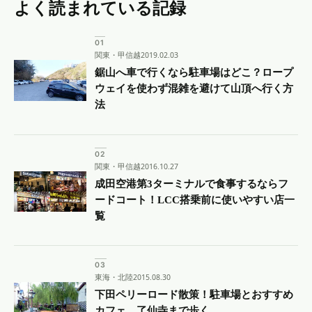
よく読まれている記録
関東・甲信越
2019.02.03
鋸山へ車で行くなら駐車場はどこ？ロープ
ウェイを使わず混雑を避けて山頂へ行く方
法
関東・甲信越
2016.10.27
成田空港第3ターミナルで食事するならフ
ードコート！LCC搭乗前に使いやすい店一
覧
東海・北陸
2015.08.30
下田ペリーロード散策！駐車場とおすすめ
カフェ、了仙寺まで歩く