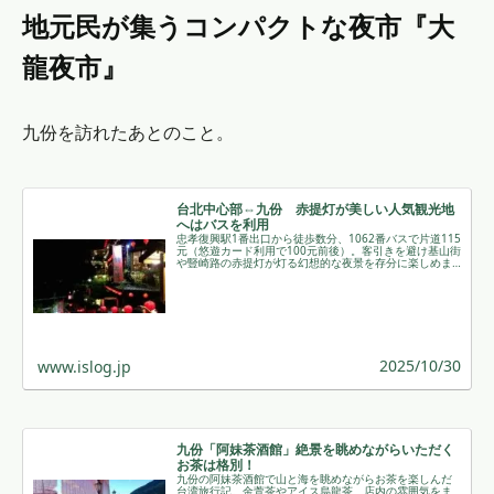
地元民が集うコンパクトな夜市『大
龍夜市』
九份を訪れたあとのこと。
台北中心部⇔九份 赤提灯が美しい人気観光地
へはバスを利用
忠孝復興駅1番出口から徒歩数分、1062番バスで片道115
元（悠遊カード利用で100元前後）。客引きを避け基山街
や豎崎路の赤提灯が灯る幻想的な夜景を存分に楽しめま
す。
2025/10/30
www.islog.jp
九份「阿妹茶酒館」絶景を眺めながらいただく
お茶は格別！
九份の阿妹茶酒館で山と海を眺めながらお茶を楽しんだ
台湾旅行記。金萱茶やアイス烏龍茶、店内の雰囲気をま