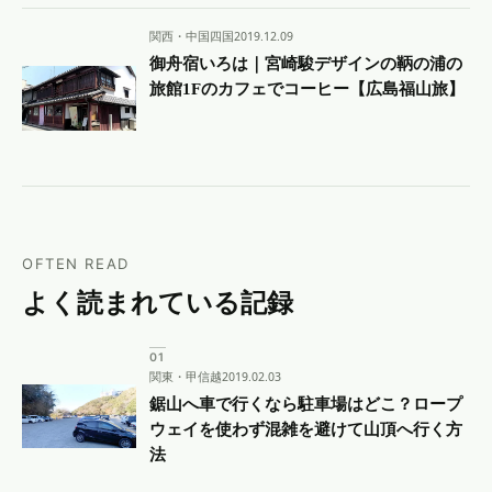
関西・中国四国
2019.12.09
御舟宿いろは｜宮崎駿デザインの鞆の浦の
旅館1Fのカフェでコーヒー【広島福山旅】
OFTEN READ
よく読まれている記録
関東・甲信越
2019.02.03
鋸山へ車で行くなら駐車場はどこ？ロープ
ウェイを使わず混雑を避けて山頂へ行く方
法