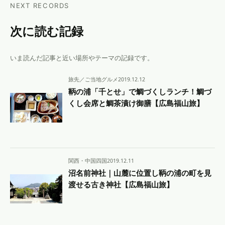
NEXT RECORDS
次に読む記録
いま読んだ記事と近い場所やテーマの記録です。
旅先／ご当地グルメ
2019.12.12
鞆の浦「千とせ」で鯛づくしランチ！鯛づ
くし会席と鯛茶漬け御膳【広島福山旅】
関西・中国四国
2019.12.11
沼名前神社｜山麓に位置し鞆の浦の町を見
渡せる古き神社【広島福山旅】