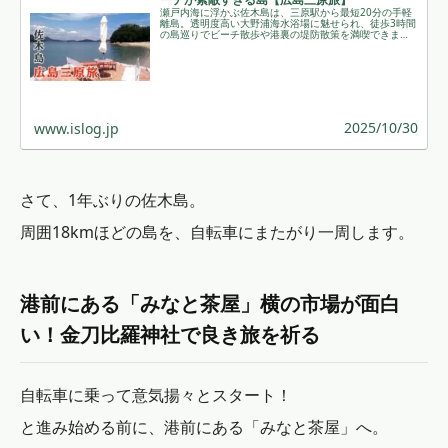
瀬戸内海に浮かぶ佐木島は、三原駅から最短20分の手軽
離島。透明度高い大野浦海水浴場に魅せられ、徒歩3時間
の島巡りでビーチ散歩や港裏の堤防散策を満喫できま
す。島内は徒歩で楽しむ素朴な風景が心地よく、短時間
でも非日常を味わえるスポットです。 ￼
2025/10/30
www.islog.jp
さて、1年ぶりの佐木島。
周囲18kmほどの島を、自転車にまたがり一周します。
港前にある「みなと茶屋」横の市場が面白
い！金刀比羅神社で良き旅を祈る
自転車に乗って意気揚々とスタート！
と進み始める前に、港前にある「みなと茶屋」へ。