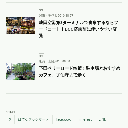
関東・甲信越
2016.10.27
成田空港第3ターミナルで食事するならフ
ードコート！LCC搭乗前に使いやすい店一
覧
東海・北陸
2015.08.30
下田ペリーロード散策！駐車場とおすすめ
カフェ、了仙寺まで歩く
SHARE
X
はてなブックマーク
Facebook
Pinterest
LINE