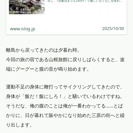
出し、1泊素泊まり3,200円～で優しいもてなしを味わえ
ます。海近くの好立地も魅力です。 ￼
2025/10/30
www.islog.jp
離島から戻ってきたのは夕暮れ時。
今回の旅の宿である山根旅館に戻りしばらくすると、途
端にグーグーと腹の音が鳴り始めます。
運動不足の身体に鞭打ってサイクリングしてきたので、
身体が「飯だ！飯にしろ！」と騒いでいるわけですね。
そうだな、俺の腹のことは俺が一番わかってる……とば
かりに、日が暮れて賑やかになり始めた三原の街へと繰
り出します。