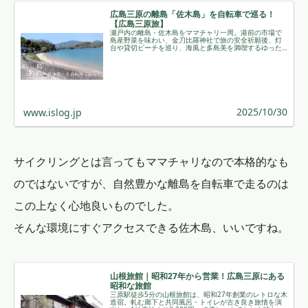
広島三原の離島「佐木島」を自転車で巡る！
【広島三原旅】
瀬戸内の離島・佐木島をママチャリ一周。港前の市場で
島産野菜を味わい、金刀比羅神社で旅の安全祈願後、灯
台や貸切ビーチを巡り、海風と多島美を満喫するゆった
りサイクリング体験を綴りました。 ￼
2025/10/30
www.islog.jp
サイクリングとは言ってもママチャリなので本格的なも
のではないですが、自然豊かな離島を自転車で走るのは
この上なく心地良いものでした。
そんな環境にすぐアクセスできる佐木島、いいですね。
山根旅館｜昭和27年から営業！広島三原にある
昭和な旅館
三原駅徒歩5分の山根旅館は、昭和27年創業のレトロな木
造宿。軋む廊下と共同風呂・トイレが古き良き旅情を演