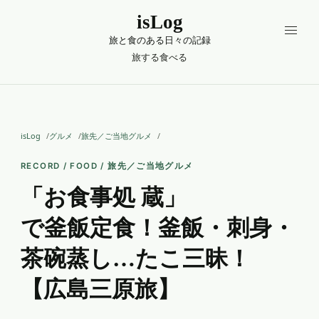
isLog
旅と食のある日々の記録
旅する
食べる
isLog
グルメ
旅先／ご当地グルメ
RECORD / FOOD / 旅先／ご当地グルメ
「お食事処 蔵」
で釜飯定食！釜飯・刺身・
茶碗蒸し…たこ三昧！
【広島三原旅】