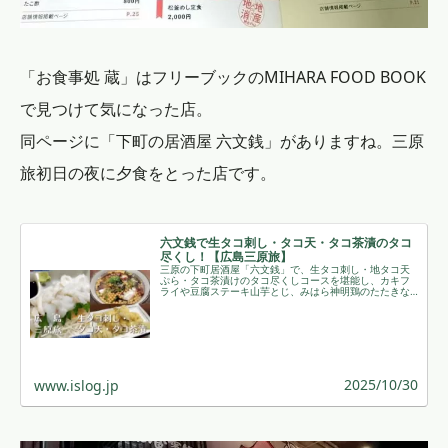
「お食事処 蔵」はフリーブックのMIHARA FOOD BOOK
で見つけて気になった店。
同ページに「下町の居酒屋 六文銭」がありますね。三原
旅初日の夜に夕食をとった店です。
六文銭で生タコ刺し・タコ天・タコ茶漬のタコ
尽くし！【広島三原旅】
三原の下町居酒屋「六文銭」で、生タコ刺し・地タコ天
ぷら・タコ茶漬けのタコ尽くしコースを堪能し、カキフ
ライや豆腐ステーキ山芋とじ、みはら神明鶏のたたきな
ど多彩な料理と地酒「醉心」で旅の初夜を味わいまし
た。 ￼
2025/10/30
www.islog.jp