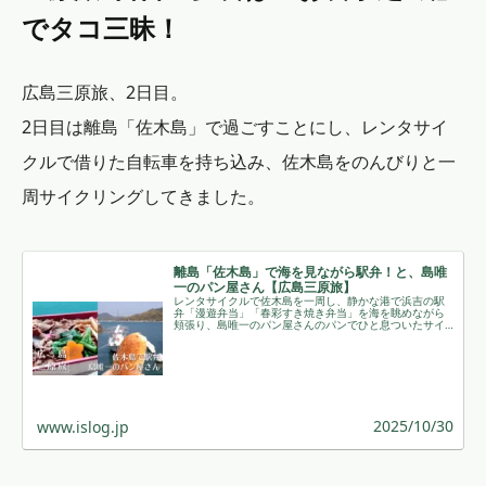
でタコ三昧！
広島三原旅、2日目。
2日目は離島「佐木島」で過ごすことにし、レンタサイ
クルで借りた自転車を持ち込み、佐木島をのんびりと一
周サイクリングしてきました。
離島「佐木島」で海を見ながら駅弁！と、島唯
一のパン屋さん【広島三原旅】
レンタサイクルで佐木島を一周し、静かな港で浜吉の駅
弁「漫遊弁当」「春彩すき焼き弁当」を海を眺めながら
頬張り、島唯一のパン屋さんのパンでひと息ついたサイ
クリング旅記です。 ￼
2025/10/30
www.islog.jp