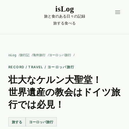
isLog
旅と食のある日々の記録
旅する
食べる
isLog
旅行記
海外旅行
ヨーロッパ旅行
RECORD / TRAVEL / ヨーロッパ旅行
壮大なケルン大聖堂！
世界遺産の教会はドイツ旅
行では必見！
旅する
ヨーロッパ旅行