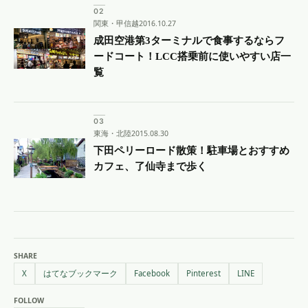
関東・甲信越
2016.10.27
成田空港第3ターミナルで食事するならフ
ードコート！LCC搭乗前に使いやすい店一
覧
東海・北陸
2015.08.30
下田ペリーロード散策！駐車場とおすすめ
カフェ、了仙寺まで歩く
SHARE
X
はてなブックマーク
Facebook
Pinterest
LINE
FOLLOW