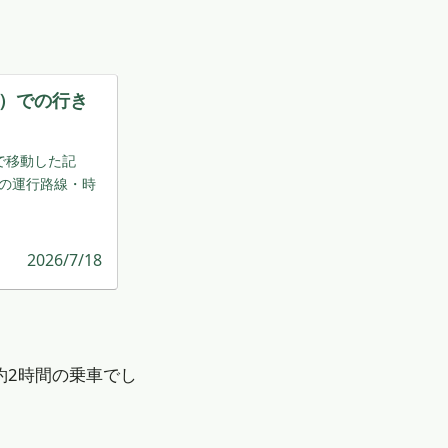
）での行き
スで移動した記
点の運行路線・時
2026/7/18
。
約2時間の乗車でし