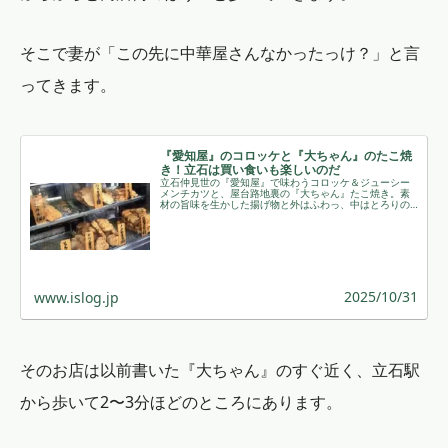
そこで妻が「この先に中華屋さんなかったっけ？」と言
ってきます。
『愛知屋』のコロッケと『大ちゃん』のたこ焼
き！立石は買い食いも楽しいのだ
立石仲見世の『愛知屋』で味わうコロッケ＆ジューシー
メンチカツと、屋台路地裏の『大ちゃん』たこ焼き。素
材の旨味を生かした揚げ物と外はふわっ、中はとろりの
生地が、買い食い散歩を最高に彩る体験を綴ります。 ￼
2025/10/31
www.islog.jp
そのお店は以前書いた『大ちゃん』のすぐ近く、立石駅
から歩いて2〜3分ほどのところにあります。