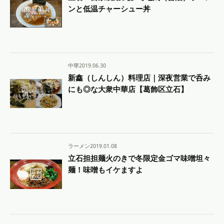
ンと低温チャーシュー丼
中華
2019.06.30
新鑫（しんしん）料理店｜深夜営業で呑み
にも◎な大衆中華店【葛飾区立石】
ラーメン
2019.01.08
立石担担麺火のきで冬限定金ゴマ味噌坦々
麺！味噌もイケますよ