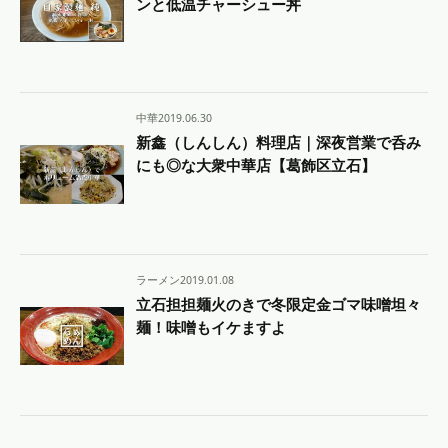
ンと低温チャーシュー丼
中華
2019.06.30
新鑫（しんしん）料理店｜深夜営業で呑み
にも◎な大衆中華店【葛飾区立石】
ラーメン
2019.01.08
立石担担麺火のきで冬限定金ゴマ味噌坦々
麺！味噌もイケますよ