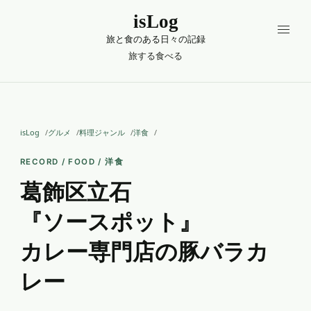
isLog
旅と食のある日々の記録
旅する
食べる
isLog
グルメ
料理ジャンル
洋食
RECORD / FOOD / 洋食
葛飾区立石
『ソースポット』
カレー専門店の豚バラカ
レー