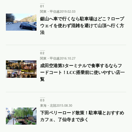
関東・甲信越
2019.02.03
鋸山へ車で行くなら駐車場はどこ？ロープ
ウェイを使わず混雑を避けて山頂へ行く方
法
関東・甲信越
2016.10.27
成田空港第3ターミナルで食事するならフ
ードコート！LCC搭乗前に使いやすい店一
覧
東海・北陸
2015.08.30
下田ペリーロード散策！駐車場とおすすめ
カフェ、了仙寺まで歩く