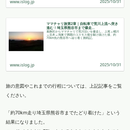
2025/10/31
www.islog.jp
ママチャリ旅第2章｜自転車で荒川上流へ突き
進む！埼玉県熊谷市まで爆走…
葛飾区からママチャリで荒川沿いを爆走し、上尾→桶川
→北本→鴻巣で満開のコスモス畑を駆け抜けた後、約
70km先の熊谷市へ辿り着く挑戦記。 ￼
2025/10/31
www.islog.jp
旅の意図やこれまでの行程については、上記記事をご覧
ください。
「約70km走り埼玉県熊谷市までたどり着けた」という
結果になりました。