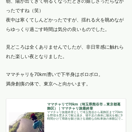
朝、陽が出てきて明るくなったときの嬉しさったらなか
ったですね（笑）
夜中は寒くてしんどかったですが、揺れる火を眺めなが
らゆっくり過ごす時間は気分の良いものでした。
見どころは全くありませんでしたが、非日常感に触れら
れた楽しい夜となりました。
ママチャリを70km漕いで下半身はボロボロ。
満身創痍の体で、東京へと向かいます。
ママチャリで70km（埼玉県熊谷市→東京都葛
飾区）｜ママチャリ旅最終章
ママチャリ旅最終章として埼玉熊谷から葛飾区まで70km
を野宿＆焚き火で耐え抜き、寝不足の身体に陽光を糧に9
時間かけて帰路を駆け抜ける過酷な自転車旅の体験記で
す。 ￼