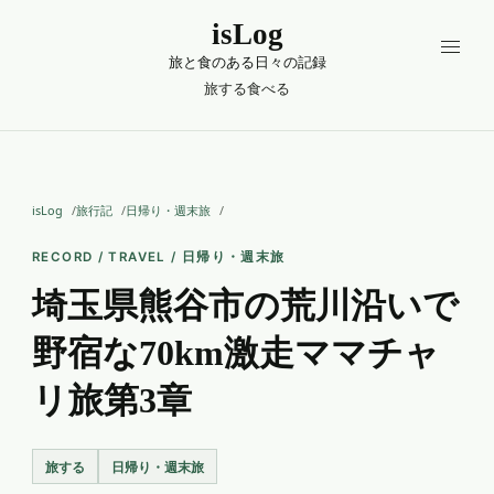
isLog
旅と食のある日々の記録
旅する
食べる
isLog
旅行記
日帰り・週末旅
RECORD / TRAVEL / 日帰り・週末旅
埼玉県熊谷市の荒川沿いで
野宿な70km激走ママチャ
リ旅第3章
旅する
日帰り・週末旅