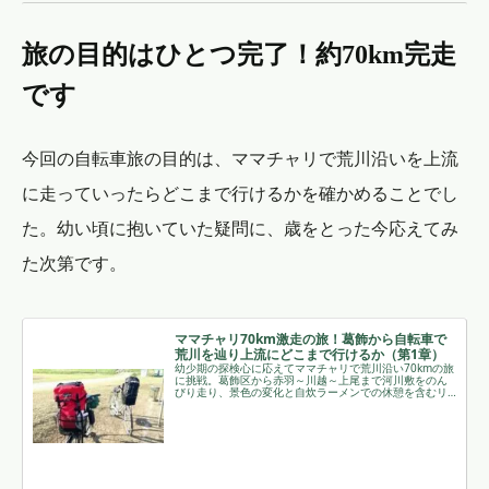
旅の目的はひとつ完了！約70km完走
です
今回の自転車旅の目的は、ママチャリで荒川沿いを上流
に走っていったらどこまで行けるかを確かめることでし
た。幼い頃に抱いていた疑問に、歳をとった今応えてみ
た次第です。
ママチャリ70km激走の旅！葛飾から自転車で
荒川を辿り上流にどこまで行けるか（第1章）
幼少期の探検心に応えてママチャリで荒川沿い70kmの旅
に挑戦。葛飾区から赤羽～川越～上尾まで河川敷をのん
びり走り、景色の変化と自炊ラーメンでの休憩を含むリ
アルなチャリ旅第1章を綴りました｡ ￼