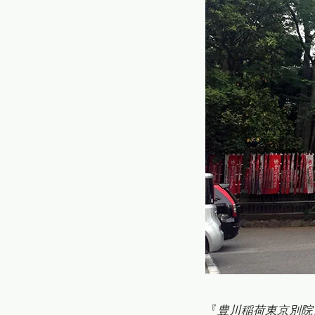
『
豊川稲荷東京別院