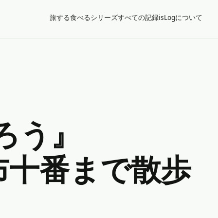
旅する
食べる
シリーズ
すべての記録
isLogについて
ろう』
布十番まで散歩