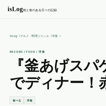
isLog
旅と食のある日々の記録
isLog
グルメ
料理ジャンル
洋食
RECORD / FOOD / 洋食
『釜あげスパ
でディナー！
食べる
洋食