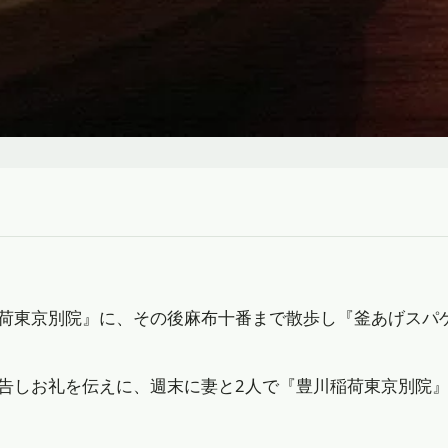
荷東京別院』に、その後麻布十番まで散歩し『釜あげスパゲ
告しお礼を伝えに、週末に妻と2人で『豊川稲荷東京別院