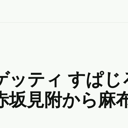
ゲッティ すぱじ
赤坂見附から麻