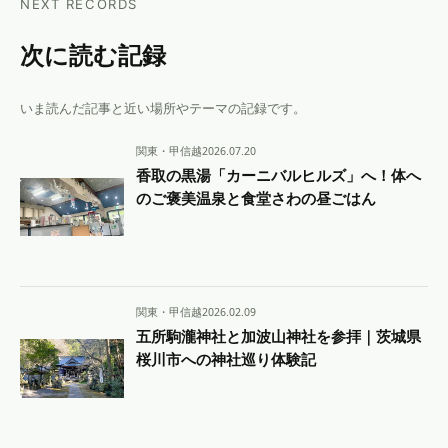
NEXT RECORDS
次に読む記録
いま読んだ記事と近い場所やテーマの記録です。
関東・甲信越
2026.07.20
香取の黒湯「カーニバルヒルズ」へ！体へ
のご褒美温泉と食堂さわの昼ごはん
関東・甲信越
2026.02.09
五所駒瀧神社と加波山神社を参拝｜茨城県
桜川市への神社巡り体験記