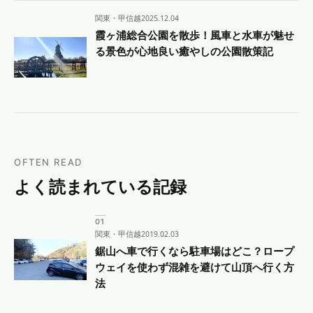
関東・甲信越
2025.12.04
霞ヶ浦総合公園を散歩！風車と水車が魅せ
る景色が心地良い癒やしの公園散策記
OFTEN READ
よく読まれている記録
関東・甲信越
2019.02.03
鋸山へ車で行くなら駐車場はどこ？ロープ
ウェイを使わず混雑を避けて山頂へ行く方
法