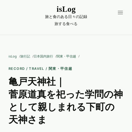
isLog
旅と食のある日々の記録
旅する
食べる
isLog
旅行記
日本国内旅行
関東・甲信越
RECORD / TRAVEL / 関東・甲信越
亀戸天神社｜
菅原道真を祀った学問の神
として親しまれる下町の
天神さま