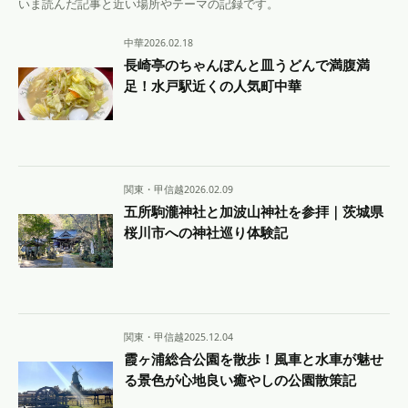
いま読んだ記事と近い場所やテーマの記録です。
中華
2026.02.18
長崎亭のちゃんぽんと皿うどんで満腹満
足！水戸駅近くの人気町中華
関東・甲信越
2026.02.09
五所駒瀧神社と加波山神社を参拝｜茨城県
桜川市への神社巡り体験記
関東・甲信越
2025.12.04
霞ヶ浦総合公園を散歩！風車と水車が魅せ
る景色が心地良い癒やしの公園散策記