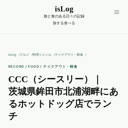
isLog
旅と食のある日々の記録
旅する
食べる
isLog
グルメ
料理ジャンル
テイクアウト・軽食
RECORD / FOOD / テイクアウト・軽食
CCC（シースリー）｜
茨城県鉾田市北浦湖畔にあ
るホットドッグ店でラン
チ