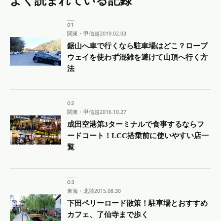
よく読まれている記録
関東・甲信越
2019.02.03
鋸山へ車で行くなら駐車場はどこ？ロープ
ウェイを使わず混雑を避けて山頂へ行く方
法
関東・甲信越
2016.10.27
成田空港第3ターミナルで食事するならフ
ードコート！LCC搭乗前に使いやすい店一
覧
東海・北陸
2015.08.30
下田ペリーロード散策！駐車場とおすすめ
カフェ、了仙寺まで歩く