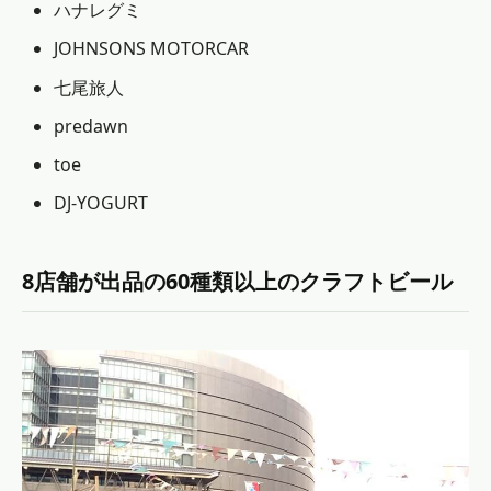
ハナレグミ
JOHNSONS MOTORCAR
七尾旅人
predawn
toe
DJ-YOGURT
8店舗が出品の60種類以上のクラフトビール